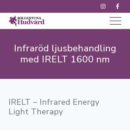
INFRARÖD LJUSBEHANDLING IRELT 1600 NM
INFRARÖD LJUSBEHANDLING MED IRELT 1600 NM
Infraröd ljusbehandling
med IRELT 1600 nm
IRELT – Infrared Energy
Light Therapy