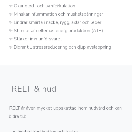
✨ Ökar blod- och lymfcirkulation
✨ Minskar inflammation och muskelspänningar
✨ Lindrar smärta i nacke, rygg, axlar och leder
✨ Stimulerar cellernas energiproduktion (ATP)
✨ Stärker immunförsvaret
✨ Bidrar till stressreducering och djup avslappning
IRELT & hud
IRELT är även mycket uppskattad inom hudvård och kan
bidra till:
Förbättrad hudton och lyster